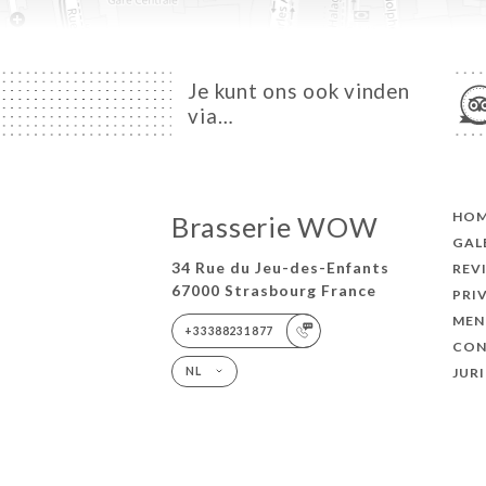
Je kunt ons ook vinden
via…
HO
Brasserie WOW
GAL
34 Rue du Jeu-des-Enfants
REV
67000 Strasbourg France
PRI
MEN
+33388231877
CON
JUR
NL