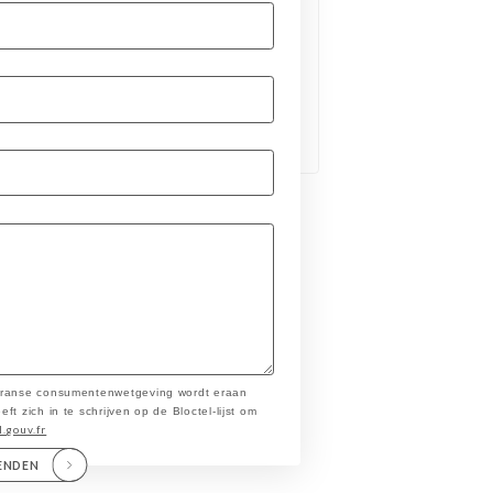
 Franse consumentenwetgeving wordt eraan
t zich in te schrijven op de Bloctel-lijst om
l.gouv.fr
ENDEN