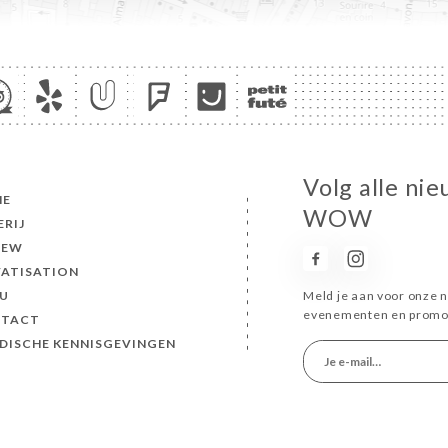
Volg alle ni
ME
WOW
ERIJ
IEW
VATISATION
U
Meld je aan voor onze n
evenementen en promot
TACT
IDISCHE KENNISGEVINGEN