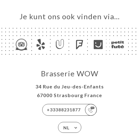
Je kunt ons ook vinden via…
ME
VEREN
Brasserie WOW
ERIJ
34 Rue du Jeu-des-Enfants
IEW
67000 Strasbourg France
ISATION
NU
+33388231877
TACT
NL