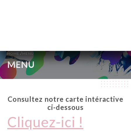
NL
MENU
/
HOME
MENU
MENU
Consultez notre carte intéractive
ci-dessous
Cliquez-ici !