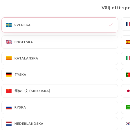
Välj ditt sp
Välj ditt sp
SV
MENY
SVENSKA
SVENSKA
ENGELSKA
ENGELSKA
/
HEM
PRIVATISATION
KATALANSKA
KATALANSKA
PRIVATISATION
TYSKA
TYSKA
简体中文 (KINESISKA)
简体中文 (KINESISKA)
֎֎֎֎֎֎֎֎֎֎֎֎֎֎֎֎֎֎֎֎
RYSKA
RYSKA
Chers clients pour privatiser
notre établissement vous pouvez
NEDERLÄNDSKA
NEDERLÄNDSKA
vous rendre
ici