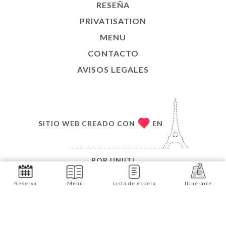
RESEÑA
PRIVATISATION
MENU
CONTACTO
AVISOS LEGALES
SITIO WEB CREADO CON
EN
POR
UNIITI
© COPYRIGHT 2026, BRASSERIE WOW. TODOS LOS
Reserva
Menú
Lista de espera
Itinéraire
DERECHOS RESERVADOS.
Reservar ahora