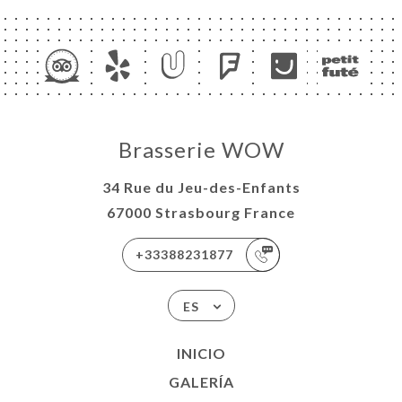
CIO
ERVA
ERÍA
Brasserie WOW
EÑA
34 Rue du Jeu-des-Enfants
ISATION
67000 Strasbourg France
NU
ACTO
+33388231877
ES
INICIO
GALERÍA